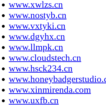
www.xwlzs.cn
www.nostyb.cn
www.vxtyki.cn
www.dgyhx.cn
www.llmpk.cn
www.cloudstech.cn
www.hsck234.cn
www.honeybadgerstudio.
www.xinmirenda.com
www.uxfb.cn