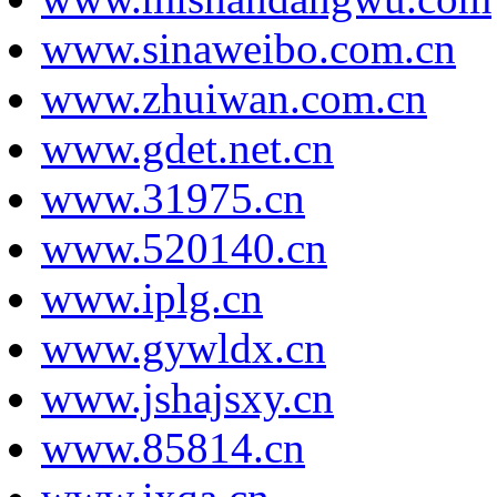
www.sinaweibo.com.cn
www.zhuiwan.com.cn
www.gdet.net.cn
www.31975.cn
www.520140.cn
www.iplg.cn
www.gywldx.cn
www.jshajsxy.cn
www.85814.cn