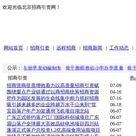
欢迎光临北京招商引资网！
网站首页
|
招商引资
|
远程招商
|
招商新闻
|
工作动态
|
革试点在较早发动编制专
公示：
骨干教师推动小学办学质量
骨干教师
招商引资
热
招商营商提质增效着力以高质量招商引资赋
07-09
围绕重点产业链通过以商招商统筹招商资源
04-16
把作为园区发展的生命线集中精力抓好招商
07-16
吸引越来越多的企业跨越万水千山来到“世
06-18
宜昌落户年产30架通用飞机项目湖北站
06-07
广东正式签约落户江门国际科创城项目广东
06-07
眉山落户全球最大高效晶硅电池项目四川站
06-07
蓬溪正式落户总投资1.2亿高端食用油脂项目
06-07