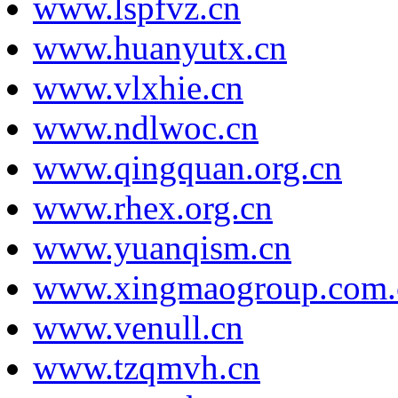
www.lspfvz.cn
www.huanyutx.cn
www.vlxhie.cn
www.ndlwoc.cn
www.qingquan.org.cn
www.rhex.org.cn
www.yuanqism.cn
www.xingmaogroup.com.
www.venull.cn
www.tzqmvh.cn