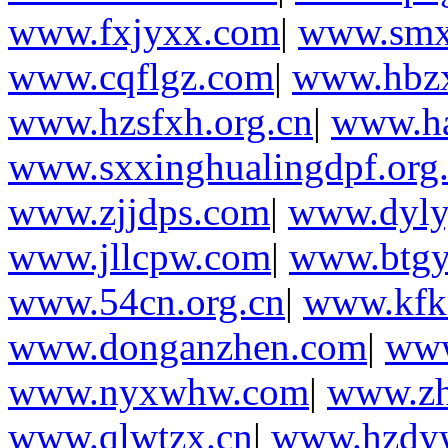
www.fxjyxx.com
|
www.smx
www.cqflgz.com
|
www.hbz
www.hzsfxh.org.cn
|
www.ha
www.sxxinghualingdpf.org
www.zjjdps.com
|
www.dyly
www.jllcpw.com
|
www.btgy
www.54cn.org.cn
|
www.kfk
www.donganzhen.com
|
www
www.nyxwhw.com
|
www.zh
www.qlwtzx.cn
|
www.hzdy