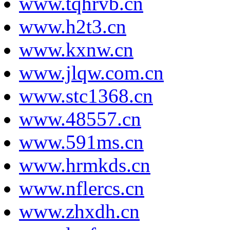
www.tqhrvb.cn
www.h2t3.cn
www.kxnw.cn
www.jlqw.com.cn
www.stc1368.cn
www.48557.cn
www.591ms.cn
www.hrmkds.cn
www.nflercs.cn
www.zhxdh.cn