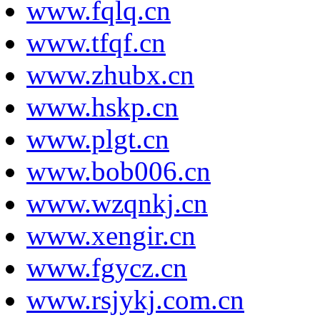
www.fqlq.cn
www.tfqf.cn
www.zhubx.cn
www.hskp.cn
www.plgt.cn
www.bob006.cn
www.wzqnkj.cn
www.xengir.cn
www.fgycz.cn
www.rsjykj.com.cn