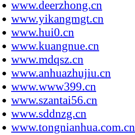
www.deerzhong.cn
www.yikangmgt.cn
www.hui0.cn
www.kuangnue.cn
www.mdqsz.cn
www.anhuazhujiu.cn
www.www399.cn
www.szantai56.cn
www.sddnzg.cn
www.tongnianhua.com.cn