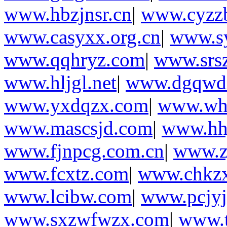
www.hbzjnsr.cn
|
www.cyzz
www.casyxx.org.cn
|
www.sy
www.qqhryz.com
|
www.srs
www.hljgl.net
|
www.dgqwd
www.yxdqzx.com
|
www.wh
www.mascsjd.com
|
www.hhj
www.fjnpcg.com.cn
|
www.z
www.fcxtz.com
|
www.chkz
www.lcibw.com
|
www.pcjy
www.sxzwfwzx.com
|
www.