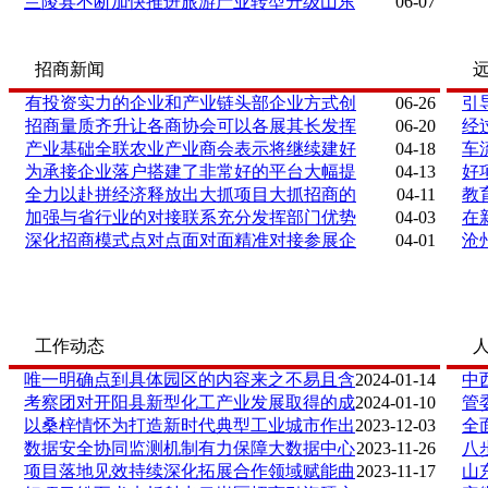
兰陵县不断加快推进旅游产业转型升级山东
06-07
招商新闻
有投资实力的企业和产业链头部企业方式创
06-26
引
招商量质齐升让各商协会可以各展其长发挥
06-20
经
产业基础全联农业产业商会表示将继续建好
04-18
车
为承接企业落户搭建了非常好的平台大幅提
04-13
好
全力以赴拼经济释放出大抓项目大抓招商的
04-11
教
加强与省行业的对接联系充分发挥部门优势
04-03
在
深化招商模式点对点面对面精准对接参展企
04-01
沧
工作动态
唯一明确点到具体园区的内容来之不易且含
2024-01-14
中
考察团对开阳县新型化工产业发展取得的成
2024-01-10
管
以桑梓情怀为打造新时代典型工业城市作出
2023-12-03
全
数据安全协同监测机制有力保障大数据中心
2023-11-26
八
项目落地见效持续深化拓展合作领域赋能曲
2023-11-17
山