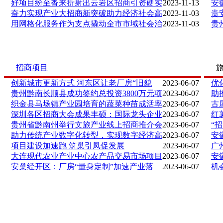
好项目纷至沓来折射出云岩区招商引资硬实
2023-11-13
安
奋力实现产业大招商新突破助力经济社会高
2023-11-03
贵
用网格化服务作为支点撬动全市市域社会治
2023-11-03
贵
招商项目
创新城市更新方式 河东区让老厂房“旧貌
2023-06-07
优
贵州黔南长顺县成功签约总投资3800万元项
2023-06-07
助
织金县马场镇产业园培育的蔬菜种苗成活率
2023-06-07
古
深圳各区招商大会成果丰硕：国际龙头企业
2023-06-07
红
贵州省黔南州举行文旅产业线上招商推介会
2023-06-07
“
助力传统产业数字化转型，实现数字经济高
2023-06-07
安
项目建设加速跑 筑巢引凤促发展
2023-06-07
广
大连现代农业产业中心农产品交易市场项目
2023-06-07
安
安巢经开区：厂房“量身定制”加速产业落
2023-06-07
机