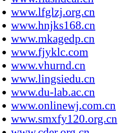
www.lfglzj.org.cn
www.hnjks168.cn
www.mkagedp.cn
www.fjyklc.com
www.vhurnd.cn
www.lingsiedu.cn
www.du-lab.ac.cn
www.onlinewj.com.cn
www.smxfy120.org.cn
www.cder.org.cn