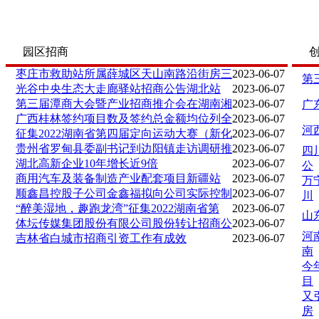
园区招商
枣庄市救助站所属薛城区天山南路沿街房三
2023-06-07
第
光谷中央生态大走廊驿站招商公告湖北站
2023-06-07
第三届潭商大会暨产业招商推介会在湖南湘
2023-06-07
广
广西桂林签约项目数及签约总金额均位列全
2023-06-07
河
征集2022湖南省第四届定向运动大赛（新化
2023-06-07
贵州省罗甸县委副书记到边阳镇走访调研推
2023-06-07
四
湖北高新企业10年增长近9倍
2023-06-07
公
商用汽车及装备制造产业配套项目新疆站
2023-06-07
万
顺鑫昌控股子公司金鑫福拟向公司实际控制
2023-06-07
川
“醉美湿地，趣跑龙湾”征集2022湖南省第
2023-06-07
山
体坛传媒集团股份有限公司股份转让招商公
2023-06-07
河
吉林省白城市招商引资工作有成效
2023-06-07
南
今
目
又
房