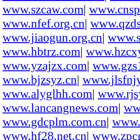
www.szcaw.com
|
www.cnsp
www.nfef.org.cn
|
www.qzds
www.jiaogun.org.cn
|
www.s
www.hbtrz.com
|
www.hzcx
www.yzajzx.com
|
www.gzs1
www.bjzsyz.cn
|
www.jlsfnj
www.alyglhh.com
|
www.rjs
www.lancangnews.com
|
ww
www.gdcplm.com.cn
|
www.
www.hf28.net.cn
|
www.zpcg