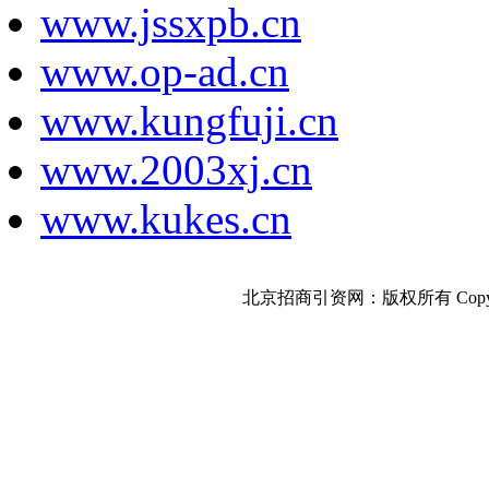
www.jssxpb.cn
www.op-ad.cn
www.kungfuji.cn
www.2003xj.cn
www.kukes.cn
北京招商引资网：版权所有 Copyright 