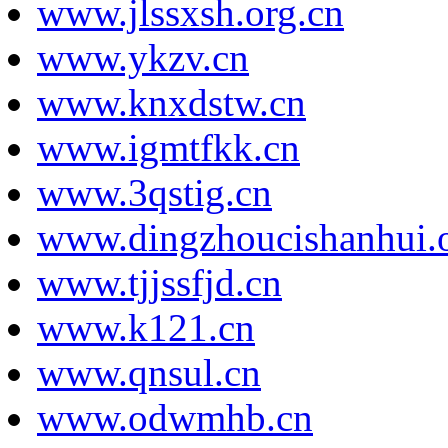
www.jlssxsh.org.cn
www.ykzv.cn
www.knxdstw.cn
www.igmtfkk.cn
www.3qstig.cn
www.dingzhoucishanhui.o
www.tjjssfjd.cn
www.k121.cn
www.qnsul.cn
www.odwmhb.cn