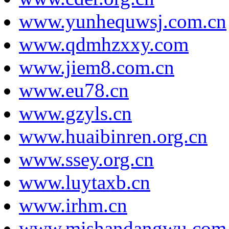
www.yunhequwsj.com.cn
www.qdmhzxxy.com
www.jiem8.com.cn
www.eu78.cn
www.gzyls.cn
www.huaibinren.org.cn
www.ssey.org.cn
www.luytaxb.cn
www.irhm.cn
www.mishandangwu.com