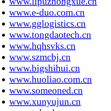
www.lipuzhongxue.cn
www.e-duo.com.cn
www.gglogistics.cn
www.tongdaotech.cn
www.hqhsvks.cn
www.szmcbj.cn
www.bigshihui.cn
www.huoliao.com.cn
www.someoned.cn
www.xunyujun.cn