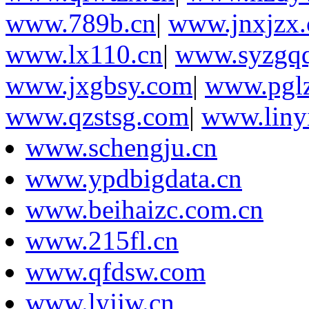
www.789b.cn
|
www.jnxjzx.
www.lx110.cn
|
www.syzgq
www.jxgbsy.com
|
www.pglz
www.qzstsg.com
|
www.linyi
www.schengju.cn
www.ypdbigdata.cn
www.beihaizc.com.cn
www.215fl.cn
www.qfdsw.com
www.lyjjw.cn