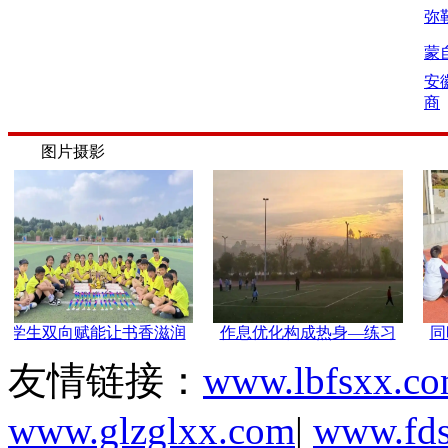
弥
蒙
安
商
图片摄影
让书香滋润
作息优化构成热身—练习
同时挖掘有爱好有
友情链接：
www.lbfsxx.c
www.glzglxx.com
|
www.fd